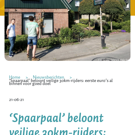
Home
Nieuwsberichten
‘Spaarpaal’ beloont veilige 30km-rijders: eerste euro’s al
binnen voor goed doel
21-06-21
‘Spaarpaal’ beloont
veilige 30km-rijders: